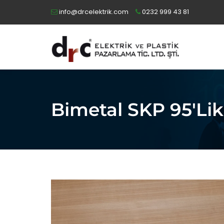
info@drcelektrik.com
0232 999 43 81
Bimetal SKP 95'lik