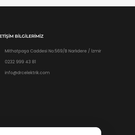
LETIŞIM BILGILERIMIZ
Mithatpaşa Caddesi No:569/B Narlıdere / İzmir
0232 999 43 81
info@drcelektrik.com