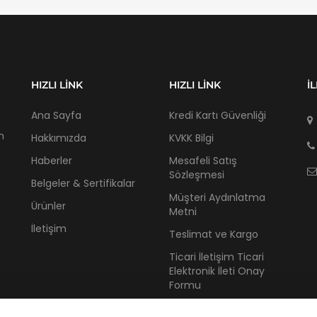
HIZLI LINK
HIZLI LINK
İ
Ana Sayfa
Kredi Kartı Güvenliği
m
Hakkımızda
KVKK Bilgi
Haberler
Mesafeli Satış
Sözleşmesi
Belgeler & Sertifikalar
Müşteri Aydınlatma
Ürünler
Metni
İletişim
Teslimat ve Kargo
Ticari İletişim Ticari
Elektronik İleti Onay
Formu
İptal İade Teslim