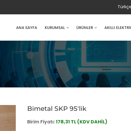
Türkç
ANA SAYFA
KURUMSAL
ÜRÜNLER
AKILLI ELEKTR
Bimetal SKP 95'lik
Birim Fiyatı:
178,31 TL (KDV DAHİL)