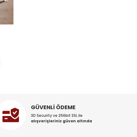
Bimetal SKP 25'lik
128,16
TL
Sepete Ekle
GÜVENLİ ÖDEME
3D Security ve 256bit SSL ile
alışverişleriniz güven altında