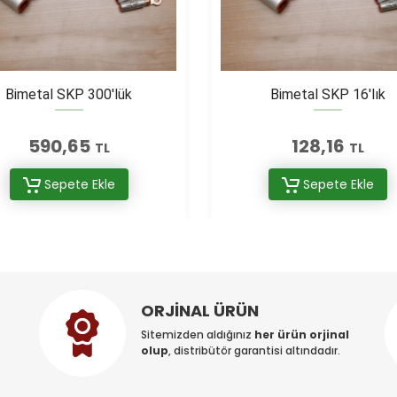
Bimetal SKP 300'lük
Bimetal SKP 16'lık
590,65
128,16
TL
TL
Sepete Ekle
Sepete Ekle
ORJİNAL ÜRÜN
Sitemizden aldığınız
her ürün orjinal
olup
, distribütör garantisi altındadır.