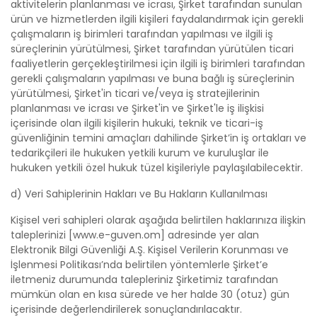
aktivitelerin planlanması ve icrası, Şirket tarafından sunulan
ürün ve hizmetlerden ilgili kişileri faydalandırmak için gerekli
çalışmaların iş birimleri tarafından yapılması ve ilgili iş
süreçlerinin yürütülmesi, Şirket tarafından yürütülen ticari
faaliyetlerin gerçekleştirilmesi için ilgili iş birimleri tarafından
gerekli çalışmaların yapılması ve buna bağlı iş süreçlerinin
yürütülmesi, Şirket'in ticari ve/veya iş stratejilerinin
planlanması ve icrası ve Şirket'in ve Şirket'le iş ilişkisi
içerisinde olan ilgili kişilerin hukuki, teknik ve ticari-iş
güvenliğinin temini amaçları dahilinde Şirket’in iş ortakları ve
tedarikçileri ile hukuken yetkili kurum ve kuruluşlar ile
hukuken yetkili özel hukuk tüzel kişileriyle paylaşılabilecektir.
d) Veri Sahiplerinin Hakları ve Bu Hakların Kullanılması
Kişisel veri sahipleri olarak aşağıda belirtilen haklarınıza ilişkin
taleplerinizi [www.e-guven.om] adresinde yer alan
Elektronik Bilgi Güvenliği A.Ş. Kişisel Verilerin Korunması ve
İşlenmesi Politikası’nda belirtilen yöntemlerle Şirket’e
iletmeniz durumunda talepleriniz Şirketimiz tarafından
mümkün olan en kısa sürede ve her halde 30 (otuz) gün
içerisinde değerlendirilerek sonuçlandırılacaktır.