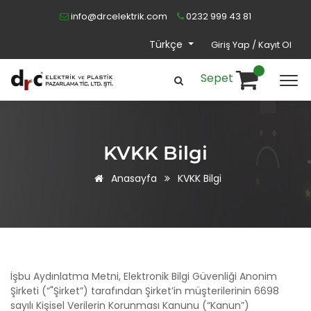
info@drcelektrik.com
0232 999 43 81
Türkçe
Giriş Yap / Kayıt Ol
Sepet
KVKK Bilgi
Anasayfa
KVKK Bilgi
İşbu Aydınlatma Metni, Elektronik Bilgi Güvenliği Anonim
Şirketi (“"Şirket”) tarafından Şirket’in müşterilerinin 6698
sayılı Kişisel Verilerin Korunması Kanunu (“Kanun”)