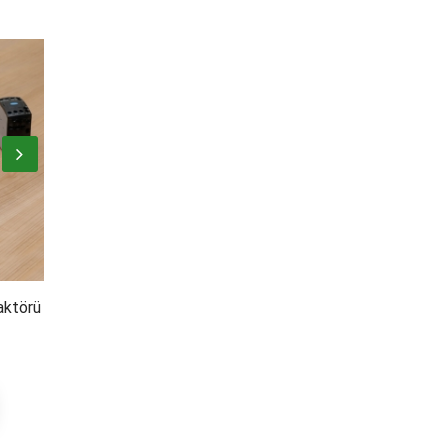
aktörü
12,5 kVar Kompanzasyon
15
Kontaktörü
2.451,79
TL
Sepete Ekle