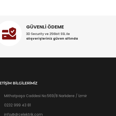
GÜVENLİ ÖDEME
3D Security ve 256bit SSL ile
alışverişleriniz güven altında
LETIŞIM BILGILERIMIZ
Mithatpaşa Caddesi No:569/B Narlıdere / İzmir
0232 999 43 81
info@drcelektrik.com